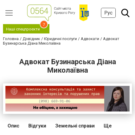
Рус
7
Наші спецпроєкти
Головна
Довідник
Юридичні послуги
Адвокати
Адвокат
Бузинарська Діана Миколаївна
Адвокат Бузинарська Діана
Миколаївна
Опис
Відгуки
Земельні справи
Ще