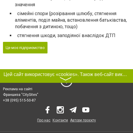
значення
сімейні спори (розірвання шлюбу, стягнення
аліментів, поділ майна, встановлення батьківства,
побачення з дитиною, тощо)
стягнення шкоди, заподіяної внаслідок ДТП
Це моє підприємство
Цей сайт використовує «cookies». Також веб-сайт використовує інтернет-сервіс для збору технічних даних стосовно відвідувачів з метою отримання маркетингової та статистичної інформації. Умови обробки даних відвідувачів сайту див.
〉
Реклама на сайті
Франшиза "CitySites"
+38 (095) 515-50-87
Про нас
Контакти
Автори проєкту